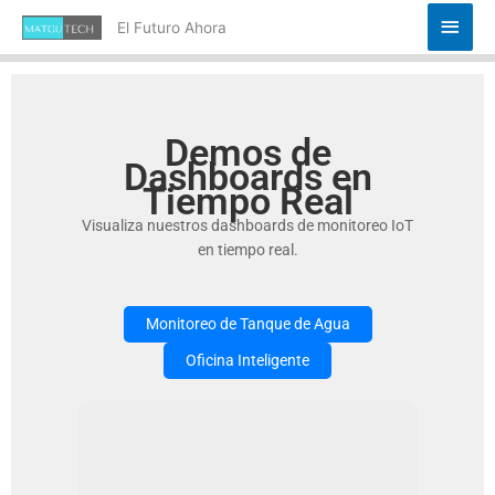
Ir
Men
El Futuro Ahora
al
princ
contenido
Demos de
Dashboards en
Tiempo Real
Visualiza nuestros dashboards de monitoreo IoT
en tiempo real.
Monitoreo de Tanque de Agua
Oficina Inteligente